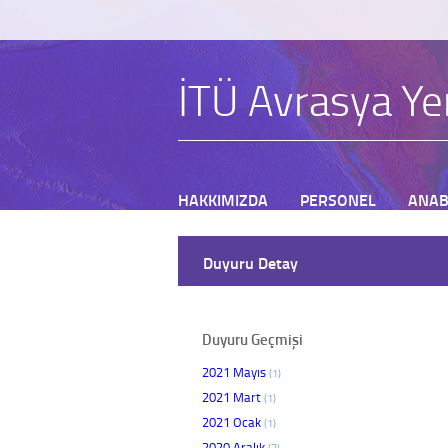
İTÜ Avrasya Yer
HAKKIMIZDA
PERSONEL
ANAB
BAŞVURU
Duyuru Detay
Duyuru Geçmişi
2021 Mayıs
(1)
2021 Mart
(1)
2021 Ocak
(1)
2020 Aralık
(3)