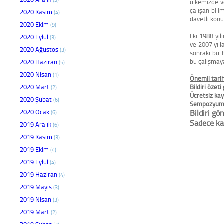
ülkemizde v
çalışan bili
2020 Kasım
(4)
davetli konu
2020 Ekim
(9)
İlki 1988 y
2020 Eylül
(3)
ve 2007 yıl
2020 Ağustos
(3)
sonraki bu 
bu çalışmaya
2020 Haziran
(5)
2020 Nisan
(1)
Önemli tarih
2020 Mart
Bildiri özet
(2)
Ücretsiz kay
2020 Şubat
(6)
Sempozyum 
2020 Ocak
Bildiri g
(6)
Sadece ka
2019 Aralık
(6)
2019 Kasım
(3)
2019 Ekim
(4)
2019 Eylül
(4)
2019 Haziran
(4)
2019 Mayıs
(3)
2019 Nisan
(3)
2019 Mart
(2)