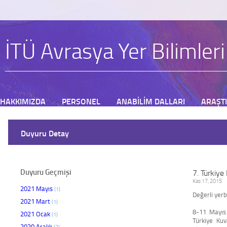
İTÜ Avrasya Yer Bilimler
HAKKIMIZDA
PERSONEL
ANABİLİM DALLARI
ARAŞT
BAŞVURU
Duyuru Detay
Duyuru Geçmişi
7. Türkiy
Kas 17, 2015
2021 Mayıs
(1)
Değerli yerbi
2021 Mart
(1)
8-11 Mayıs 
2021 Ocak
(1)
Türkiye Kuv
2020 Aralık
(3)