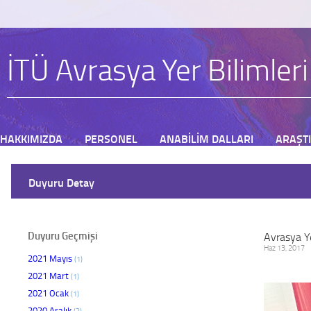
İTÜ Avrasya Yer Bilimler
HAKKIMIZDA
PERSONEL
ANABİLİM DALLARI
ARAŞT
BAŞVURU
Duyuru Detay
Duyuru Geçmişi
Avrasya Ye
Haz 13, 2017
2021 Mayıs
(1)
2021 Mart
(1)
2021 Ocak
(1)
2020 Aralık
(3)