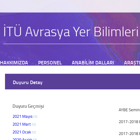
İTÜ Avrasya Yer Bilimler
HAKKIMIZDA
PERSONEL
ANABİLİM DALLARI
ARAŞT
BAŞVURU
Duyuru Detay
Duyuru Geçmişi
AYBE Semine
2021 Mayıs
(1)
2017-2018 B
2021 Mart
(1)
2021 Ocak
(1)
2017-2018 B
2020 Aralık
(3)