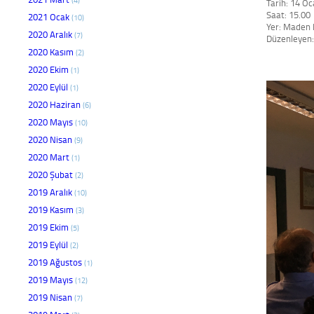
Tarih: 14 
Saat: 15.00
2021 Ocak
(10)
Yer: Maden 
2020 Aralık
(7)
Düzenleyen: 
2020 Kasım
(2)
2020 Ekim
(1)
2020 Eylül
(1)
2020 Haziran
(6)
2020 Mayıs
(10)
2020 Nisan
(9)
2020 Mart
(1)
2020 Şubat
(2)
2019 Aralık
(10)
2019 Kasım
(3)
2019 Ekim
(5)
2019 Eylül
(2)
2019 Ağustos
(1)
2019 Mayıs
(12)
2019 Nisan
(7)