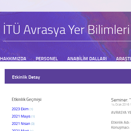
İTÜ Avrasya Yer Bilimler
HAKKIMIZDA
PERSONEL
ANABİLİM DALLARI
ARAŞT
BAŞVURU
Etkinlik Detay
Etkinlik Geçmişi
Seminer: 
14 Ocak 2016 1
2023 Ekim
(1)
AVRASYA YE
2021 Mayıs
(1)
Etkinlik Adı
2021 Nisan
(3)
Konuşmacı: M
2021 Mart
(4)