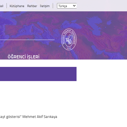
ail
Kütüphane
Rehber
İletişim
ÖĞRENCİ İŞLERİ
slayt gösterisi" Mehmet Akif Sarıkaya