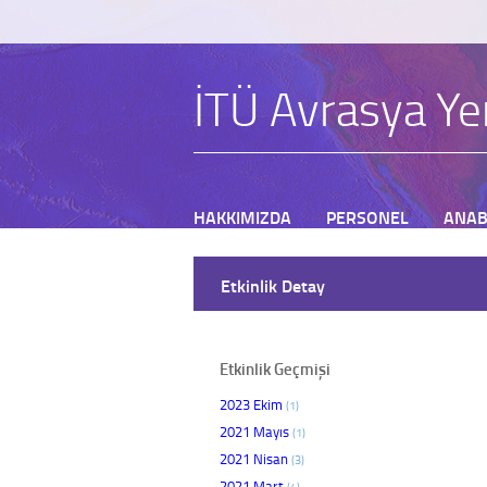
İTÜ Avrasya Yer
HAKKIMIZDA
PERSONEL
ANAB
BAŞVURU
Etkinlik Detay
Etkinlik Geçmişi
2023 Ekim
(1)
2021 Mayıs
(1)
2021 Nisan
(3)
2021 Mart
(4)