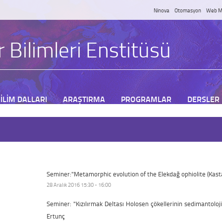
Ninova
Otomasyon
Web M
 Bilimleri Enstitüsü
İLİM DALLARI
ARAŞTIRMA
PROGRAMLAR
DERSLER
Seminer:"Metamorphic evolution of the Elekdağ ophiolite (Kast
28 Aralık 2016 15:30 - 16:00
Seminer: "Kızılırmak Deltası Holosen çökellerinin sedimantoloji
Ertunç