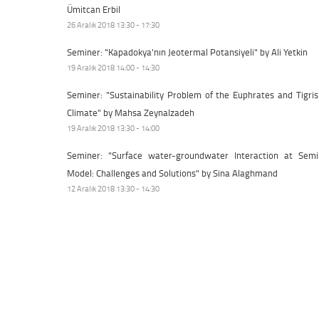
Ümitcan Erbil
26 Aralık 2018 13:30 - 17:30
Seminer: "Kapadokya'nın Jeotermal Potansiyeli" by Ali Yetkin
19 Aralık 2018 14:00 - 14:30
Seminer: "Sustainability Problem of the Euphrates and Tigr
Climate" by Mahsa Zeynalzadeh
19 Aralık 2018 13:30 - 14:00
Seminer: "Surface water-groundwater Interaction at Semi-
Model: Challenges and Solutions" by Sina Alaghmand
12 Aralık 2018 13:30 - 14:30