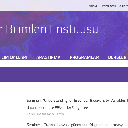
Ninova
Otomasyon
Web M
 Bilimleri Enstitüsü
İLİM DALLARI
ARAŞTIRMA
PROGRAMLAR
DERSLER
Seminer: "Understanding of Essential Biodiversity Variables 
data to estimate EBVs. " by Sangji Lee
26 Aralık 2018 14:00 - 17:30
Seminer: "Trakya Havzası güneyinde Oligosen deformasyonu: 