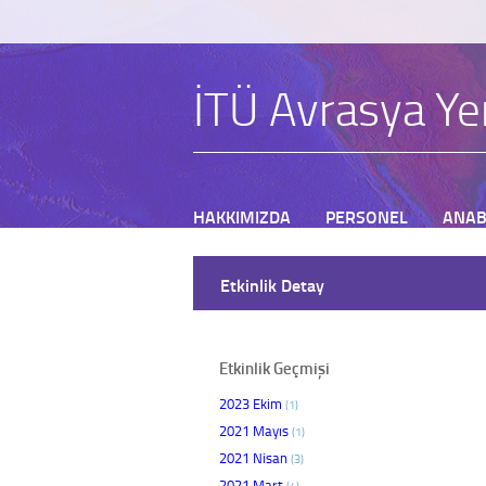
İTÜ Avrasya Yer
HAKKIMIZDA
PERSONEL
ANAB
BAŞVURU
Etkinlik Detay
Etkinlik Geçmişi
2023 Ekim
(1)
2021 Mayıs
(1)
2021 Nisan
(3)
2021 Mart
(4)