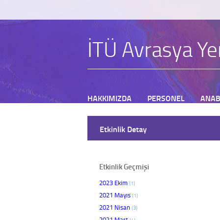
İTÜ Avrasya Yer
HAKKIMIZDA
PERSONEL
ANAB
BAŞVURU
Etkinlik Detay
Etkinlik Geçmişi
2023 Ekim
(1)
2021 Mayıs
(1)
2021 Nisan
(3)
2021 Mart
(4)