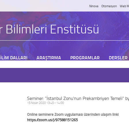
Ninova
Otomasyon
Web M
 Bilimleri Enstitüsü
İLİM DALLARI
ARAŞTIRMA
PROGRAMLAR
DERSLER
Seminer: "İstanbul Zonu'nun Prekambriyen Temeli" by
15 Nisan 2020 13:45 - 14:00
Online seminere Zoom uygulaması üzerinden ulaşım linki
https://zoom.us/j/97588151265