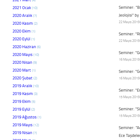
Seminer: "Ba
2021 Ocak
(10)
Jeolojisi" by
2020 Aralık
(7)
22 Mayıs 2019 
2020 Kasım
(2)
2020 Ekim
(1)
Seminer: "R
2020 Eylül
(1)
22 Mayıs 2019 
2020 Haziran
(6)
Seminer: "G
2020 Mayıs
(10)
16 Mayıs 2019 
2020 Nisan
(9)
2020 Mart
(1)
Seminer: "G
2020 Şubat
(2)
16 Mayıs 2019 
2019 Aralık
(10)
Seminer: "E
2019 Kasım
(3)
15 Mayıs 2019 
2019 Ekim
(5)
Seminer: "S
2019 Eylül
(2)
15 Mayıs 2019 
2019 Ağustos
(1)
2019 Mayıs
(12)
Seminer: "A
2019 Nisan
(7)
Ece Taşdele