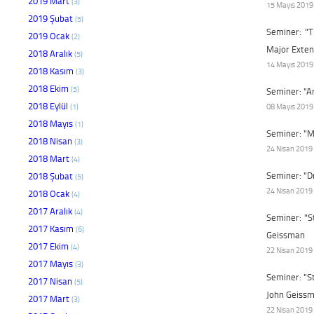
2019 Mart
(3)
15 Mayıs 2019 
2019 Şubat
(5)
Seminer: "T
2019 Ocak
(2)
Major Exten
2018 Aralık
(5)
14 Mayıs 2019 
2018 Kasım
(3)
2018 Ekim
(5)
Seminer: "A
2018 Eylül
(1)
08 Mayıs 2019 
2018 Mayıs
(1)
Seminer: "M
2018 Nisan
(3)
24 Nisan 2019 
2018 Mart
(4)
Seminer: "Dr
2018 Şubat
(5)
24 Nisan 2019 
2018 Ocak
(4)
2017 Aralık
(4)
Seminer: "S
2017 Kasım
(6)
Geissman
2017 Ekim
(4)
22 Nisan 2019 
2017 Mayıs
(3)
Seminer: "St
2017 Nisan
(5)
John Geiss
2017 Mart
(3)
22 Nisan 2019 