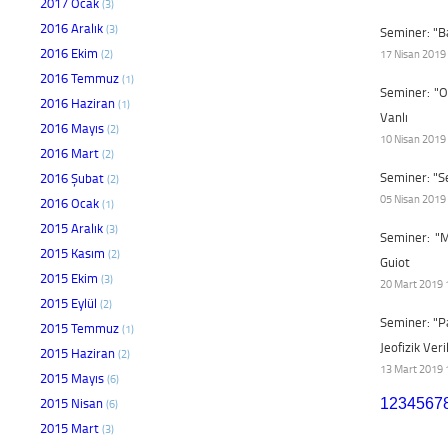
2017 Ocak
(3)
2016 Aralık
(3)
Seminer: "Ba
2016 Ekim
(2)
17 Nisan 2019 
2016 Temmuz
(1)
Seminer: "O
2016 Haziran
(1)
Vanlı
2016 Mayıs
(2)
10 Nisan 2019 
2016 Mart
(2)
Seminer: "S
2016 Şubat
(2)
05 Nisan 2019 
2016 Ocak
(1)
2015 Aralık
(3)
Seminer: "
2015 Kasım
(2)
Guiot
2015 Ekim
(3)
20 Mart 2019 1
2015 Eylül
(2)
Seminer: "Pa
2015 Temmuz
(1)
Jeofizik Ver
2015 Haziran
(2)
13 Mart 2019 1
2015 Mayıs
(6)
2015 Nisan
1
2
3
4
5
6
7
(6)
2015 Mart
(3)