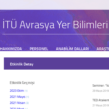
İTÜ Avrasya Yer Bilimler
HAKKIMIZDA
PERSONEL
ANABİLİM DALLARI
ARAŞT
BAŞVURU
Etkinlik Detay
Etkinlik Geçmişi
Seminer: "İ
2023 Ekim
(1)
29 Mayıs 2019 
2021 Mayıs
(1)
TED Atakent 
2021 Nisan
(3)
27 Mayıs 2019 
2021 Mart
(4)