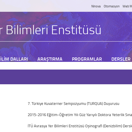
Ninova
Otomasyon
Web M
 Bilimleri Enstitüsü
İLİM DALLARI
ARAŞTIRMA
PROGRAMLAR
DERSLER
7. Türkiye Kuvaterner Sempozyumu (TURQUA) Duyurusu
2015-2016 Eğitim-Öğretim Yılı Güz Yarıyılı Doktora Yeterlik Sın
İTÜ Avrasya Yer Bilimleri Enstitüsü Oşinografi (Denizbilim) Dersl