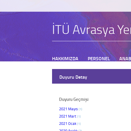
İTÜ Avrasya Yer
HAKKIMIZDA
PERSONEL
ANAB
BAŞVURU
Duyuru Detay
Duyuru Geçmişi
2021 Mayıs
(1)
2021 Mart
(1)
2021 Ocak
(1)
2020 Aralık
(3)