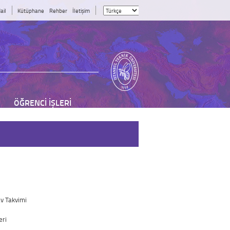
ail
Kütüphane
Rehber
İletişim
ÖĞRENCİ İŞLERİ
av Takvimi
eri