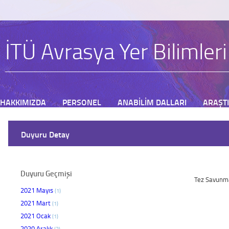
İTÜ Avrasya Yer Bilimler
HAKKIMIZDA
PERSONEL
ANABİLİM DALLARI
ARAŞT
BAŞVURU
Duyuru Detay
Duyuru Geçmişi
Tez Savunm
2021 Mayıs
(1)
2021 Mart
(1)
2021 Ocak
(1)
2020 Aralık
(3)