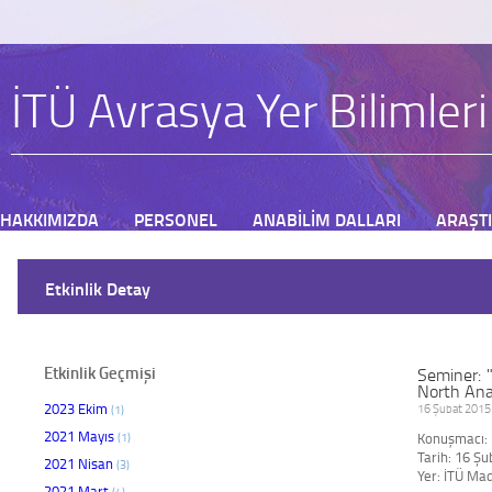
İTÜ Avrasya Yer Bilimler
HAKKIMIZDA
PERSONEL
ANABİLİM DALLARI
ARAŞT
BAŞVURU
Etkinlik Detay
Etkinlik Geçmişi
Seminer: 
North Ana
2023 Ekim
(1)
16 Şubat 2015 
2021 Mayıs
(1)
Konuşmacı:
Tarih: 16 Ş
2021 Nisan
(3)
Yer: İTÜ Ma
2021 Mart
(4)