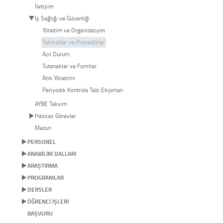
İletişim
İş Sağlığı ve Güvenliği
Yönetim ve Organizasyon
Talimatlar ve Prosedürler
Acil Durum
Tutanaklar ve Formlar
Atık Yönetimi
Periyodik Kontrole Tabi Ekipman
AYBE Takvim
Hassas Görevler
Mezun
PERSONEL
ANABİLİM DALLARI
ARAŞTIRMA
PROGRAMLAR
DERSLER
ÖĞRENCİ İŞLERİ
BAŞVURU