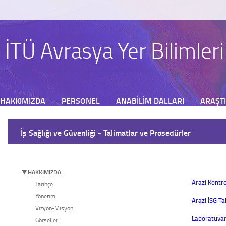
İTÜ Avrasya Yer Bilimler
HAKKIMIZDA
PERSONEL
ANABİLİM DALLARI
ARAŞT
BAŞVURU
İş Sağlığı ve Güvenliği - Talimatlar ve Prosedürler
HAKKIMIZDA
Arazi Kontro
Tarihçe
Yönetim
Arazi İSG Ta
Vizyon-Misyon
Laboratuvar
Görseller