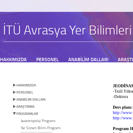
İTÜ Avrasya Yer Bilimler
HAKKIMIZDA
PERSONEL
ANABİLİM DALLARI
ARAŞT
BAŞVURU
HAKKIMIZDA
JEODİNA
-Tezli Yüks
PERSONEL
-Doktora
ANABİLİM DALLARI
ARAŞTIRMA
Ders planı:
http://www.e
PROGRAMLAR
http://www.e
Jeoantropoloji Programı
Yer Sistem Bilimi Programı
Program H