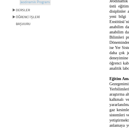
Jeodinamik 
Jeodinamik Programı
üstü eğitim
DERSLER
disiplinler
ÖĞRENCİ İŞLERİ
yeni bilgi 
Enstitüsü’nü
BAŞVURU
anabilim da
anabilim da
Bilimleri p
Döneminden 
ise Yer Sis
daha çok je
deneyimine 
öğrenci kab
analitik lab
Eğitim Ama
Gezegenimiz
Yerbilimler
araştırma al
kalkmalı ve
yararlanılm
gaz kesimle
sistemleri 
yetiştirmek
anlamaya yö