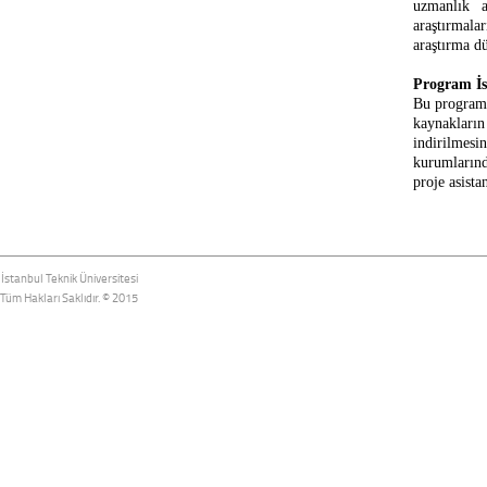
uzmanlık a
araştırmala
araştırma d
Program İs
Bu programd
kaynakların
indirilmesi
kurumların
proje asista
İstanbul Teknik Üniversitesi
Tüm Hakları Saklıdır. © 2015